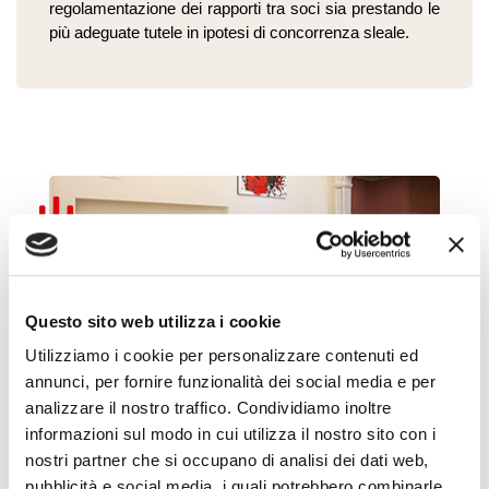
regolamentazione dei rapporti tra soci sia prestando le
più adeguate tutele in ipotesi di concorrenza sleale.
Questo sito web utilizza i cookie
Utilizziamo i cookie per personalizzare contenuti ed
Diritto Fallimentare e
annunci, per fornire funzionalità dei social media e per
analizzare il nostro traffico. Condividiamo inoltre
ristrutturazioni
informazioni sul modo in cui utilizza il nostro sito con i
del Debito
nostri partner che si occupano di analisi dei dati web,
pubblicità e social media, i quali potrebbero combinarle