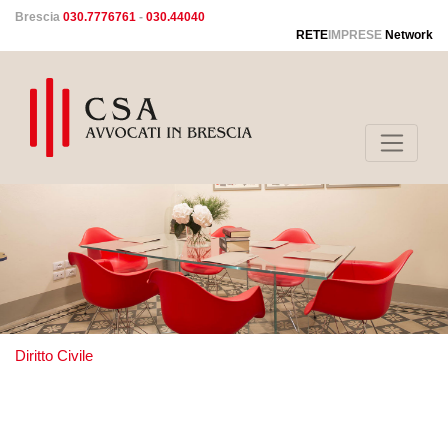
Brescia
030.7776761
-
030.44040
RETE
IMPRESE
Network
Diritto Civile