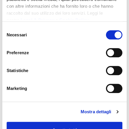
Lo Studio CSA eroga assistenza nell'ambito del diritto
con altre informazioni che ha fornito loro o che hanno
fallimentare e nella composizione della crisi d'impresa
con procedimenti di ristrutturazione del debito sia di
raccolto dal suo utilizzo dei loro servizi. Leggi le
natura stragiudiziale che di natura giurisdizionale.
nostre
Legal & Privacy
e
Cookie Policy
I professionisti dello studio prestano la loro attività
Selezione
Necessari
anche come legali di importanti curatele fallimentari.
del
consenso
Preferenze
Statistiche
Marketing
Mostra dettagli
Risoluzione alternativa